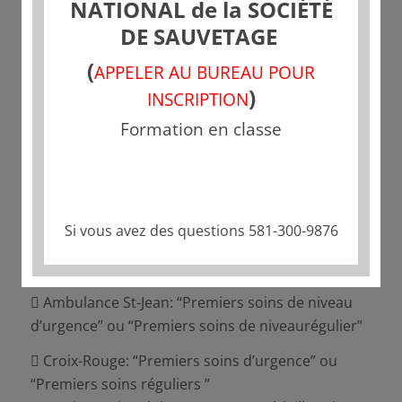
NATIONAL de la SOCIÉTÉ
DE SAUVETAGE
(
APPELER AU BUREAU POUR
)
INSCRIPTION
Chaque personne qui sera instructeur à l’école
Formation en classe
doit être un entraîneur dans le Programme
national de certification des entraîneurs (PNCE).
*Prenez note: Le prérequis pour l’inscription à ces
cours inclut la possession d’une carte valide
Si vous avez des questions 581-300-9876
d’opérateur de bateau et un certificat de premiers
soins valide par un des organismes suivants:
 Ambulance St-Jean: “Premiers soins de niveau
d’urgence” ou “Premiers soins de niveaurégulier”
 Croix-Rouge: “Premiers soins d’urgence” ou
“Premiers soins réguliers ”