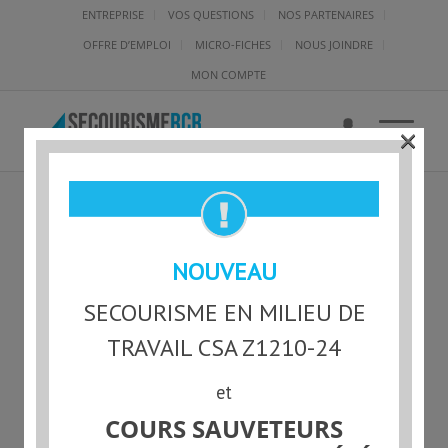
ENTREPRISE
VOS QUESTIONS
NOS PARTENAIRES
OFFRE D’EMPLOI
MICRO-FICHES
NOUS JOINDRE
MON COMPTE
×
QUEL TYPE DE
NOUVEAU
FORMATION DOIT AVOIR
SECOURISME EN MILIEU DE
UN INSTRUCTEUR DE SKI
TRAVAIL CSA Z1210-24
NAUTIQUE?
et
COURS SAUVETEURS