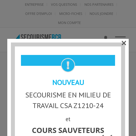
ENTREPRISE
VOS QUESTIONS
NOS PARTENAIRES
OFFRE D’EMPLOI
MICRO-FICHES
NOUS JOINDRE
MON COMPTE
×
NOUVEAU
SECOURISME EN MILIEU DE
TRAVAIL CSA Z1210-24
et
COURS SAUVETEURS