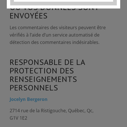
OÙ VOS DONNÉES SONT
ENVOYÉES
Les commentaires des visiteurs peuvent être
vérifiés à l’aide d’un service automatisé de
détection des commentaires indésirables.
RESPONSABLE DE LA
PROTECTION DES
RENSEIGNEMENTS
PERSONNELS
Jocelyn Bergeron
2714 rue de la Ristigouche, Québec, Qc,
G1V 1E2