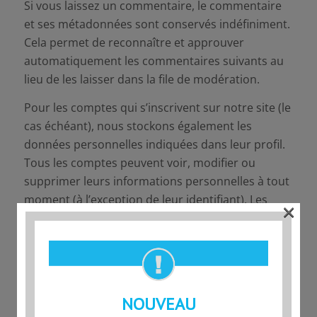
Si vous laissez un commentaire, le commentaire
et ses métadonnées sont conservés indéfiniment.
Cela permet de reconnaître et approuver
automatiquement les commentaires suivants au
lieu de les laisser dans la file de modération.
Pour les comptes qui s’inscrivent sur notre site (le
cas échéant), nous stockons également les
données personnelles indiquées dans leur profil.
Tous les comptes peuvent voir, modifier ou
supprimer leurs informations personnelles à tout
moment (à l’exception de leur identifiant). Les
×
gestionnaires du site peuvent aussi voir et
modifier ces informations.
LES DROITS QUE VOUS AVEZ
NOUVEAU
SUR VOS DONNÉES