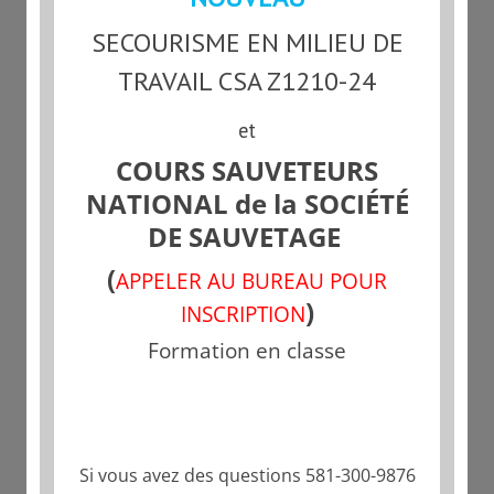
SECOURISME EN MILIEU DE
Références:
https://www.quebec.ca/famille-et-
soutien-aux-personnes/aide-et-soutien/famille-d-
TRAVAIL CSA Z1210-24
accueil/devenir-une-famille-daccueil/
et
Saguenay:
https://santesaglac.gouv.qc.ca/soins-
COURS SAUVETEURS
et-services/services-en-jeunesse/devenir-famille-
NATIONAL de la SOCIÉTÉ
d-accueil/#formation-secourisme-durgence-soins-
aux-enfants-dune-duree-de-8-heures
DE SAUVETAGE
(
Pour vous inscrire à une formation de Secourisme
APPELER AU BUREAU POUR
en Milieu de Garde:
)
INSCRIPTION
https://secourismercrquebec.com/produit/secourisme
Formation en classe
durgence-soins-aux-enfants/
Si vous avez des questions 581-300-9876
13 mars 2020