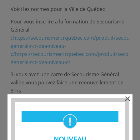
Voici les normes pour la Ville de Québec
Pour vous inscrire a la formation de Secourisme
Général
:
https://secourismercrquebec.com/produit/secourism
general-rcr-dea-niveau-
c/https://secourismercrquebec.com/produit/secouris
general-rcr-dea-niveau-c/
Si vous avez une carte de Secourisme Général
valide vous pouvez faire une renouvellement de
8hrs:
×
https://secourismercrquebec.com/produit/secourisme
general-renouvellement-croix-rouge/
Veuillez noter que les normes demandées
peuvent être différente d’un endroit à l’autre.
NOUVEAU