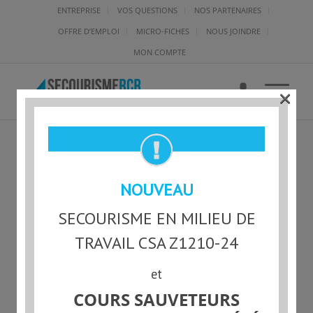
ENTREPRISE
VOS QUESTIONS
NOS PARTENAIRES
OFFRE D’EMPLOI
MICRO-FICHES
NOUS JOINDRE
MON COMPTE
×
COMMENT DÉCOLLER UN
NOUVEAU
PANSEMENT?
SECOURISME EN MILIEU DE
TRAVAIL CSA Z1210-24
et
COURS SAUVETEURS