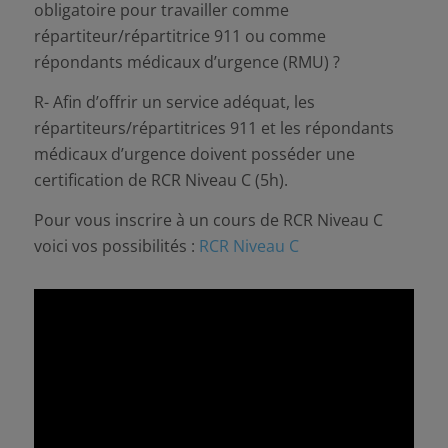
obligatoire pour travailler comme
répartiteur/répartitrice 911 ou comme
répondants médicaux d’urgence (RMU) ?
R- Afin d’offrir un service adéquat, les
répartiteurs/répartitrices 911 et les répondants
médicaux d’urgence doivent posséder une
certification de RCR Niveau C (5h).
Pour vous inscrire à un cours de RCR Niveau C
voici vos possibilités :
RCR Niveau C