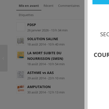
Mis en avant
Récent
Commentaires
Etiquettes
PDSP
26 janvier 2026 - 13 h 34 min
SEC
SOLUTION SALINE
18 août 2014 - 10 h 40 min
LA MORT SUBITE DU
COUR
DÉSINFECTER UNE
NOURRISSON (SMSN)
PLAIE AU CITRON
18 août 2014 - 10 h 54 min
ASTHME vs AAS
29 août 2014 - 23 h 10 min
AMPUTATION
30 août 2014 - 12 h 13 min