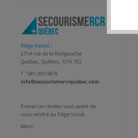
Siège Social :
2714 rue de la Ristigouche
Québec, Québec, G1V 1E2
T : 581-300-9876
info@secourismercrquebec.com
Prenez un rendez-vous avant de
vous rendre au Siège social.
Merci