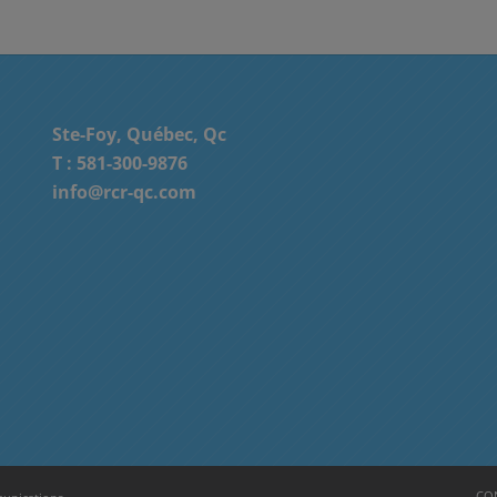
Ste-Foy, Québec, Qc
T :
581-300-9876
info@rcr-qc.com
CON