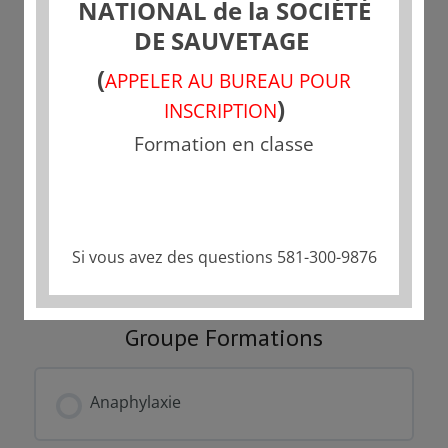
NATIONAL de la SOCIÉTÉ
DE SAUVETAGE
Tarif
(
APPELER AU BUREAU POUR
Fermé
)
INSCRIPTION
Formation en classe
Commencer
Ce groupe est actuellement fermé
Si vous avez des questions 581-300-9876
Groupe Formations
Anaphylaxie