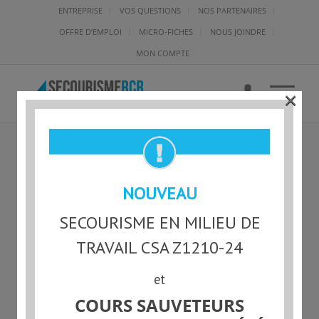
ENTREPRISE
VOS QUESTIONS
NOS PARTENAIRES
OFFRE D’EMPLOI
MICRO-FICHES
NOUS JOINDRE
MON COMPTE
×
SMG-L-100673 – ÉVA
NOUVEAU
ZBORAI LALONDE
SECOURISME EN MILIEU DE
TRAVAIL CSA Z1210-24
et
Statut actuel
COURS SAUVETEURS
NON-INSCRIT