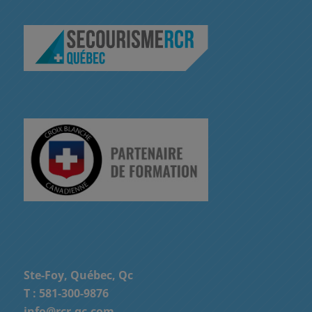
Ste-Foy, Québec, Qc
T :
581-300-9876
info@rcr-qc.com