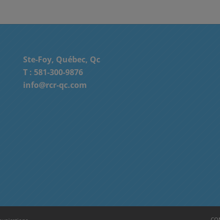
Ste-Foy, Québec, Qc
T :
581-300-9876
info@rcr-qc.com
CON