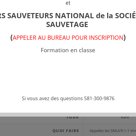
et
S SAUVETEURS NATIONAL de la SOCIÉ
CAUSE
Infection bactér
SAUVETAGE
GROUPE D’ÂGE SUSCEPTIBLE
De 3 à 7 ans
(
)
APPELER AU BUREAU POUR INSCRIPTION
D’ÊTRE ATTEINT
Formation en classe
APPARITION
De 6 à 24 heures après 
ASPECT DE L’ENFANT
Très malade et a
SALIVATION
Fréquent : l’enfant a du m
salive.
Si vous avez des questions 581-300-9876
ENROUEMENT
Habituellement 
TOUX
Rare
QUOI FAIRE
Appelez les SMU/9-1-1 i