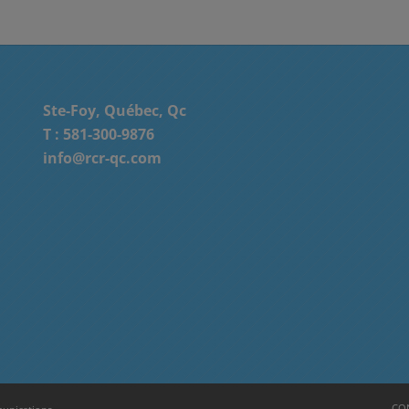
Ste-Foy, Québec, Qc
T :
581-300-9876
info@rcr-qc.com
CON