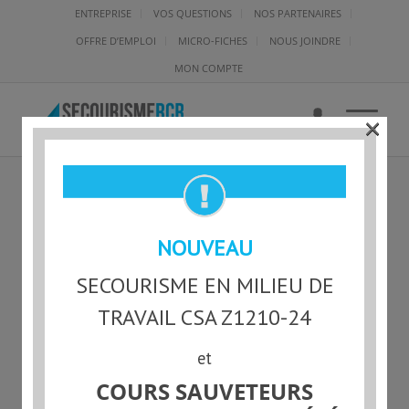
ENTREPRISE
VOS QUESTIONS
NOS PARTENAIRES
OFFRE D’EMPLOI
MICRO-FICHES
NOUS JOINDRE
MON COMPTE
×
DEA VS MICRO ONDES
NOUVEAU
SECOURISME EN MILIEU DE
TRAVAIL CSA Z1210-24
et
COURS SAUVETEURS