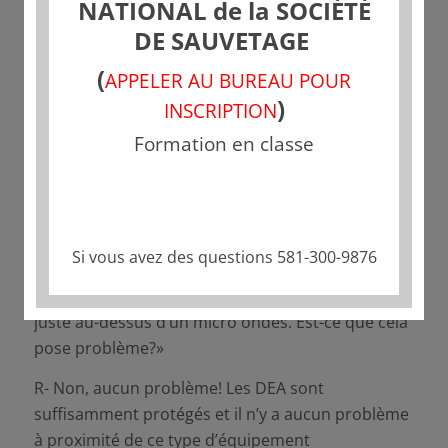
NATIONAL de la SOCIÉTÉ
DE SAUVETAGE
(
APPELER AU BUREAU POUR
)
INSCRIPTION
Formation en classe
Si vous avez des questions 581-300-9876
Q- «J’ai installé un DEA, de manière permanente,
juste au-dessus d’un micro ondes. Est-ce que cela
pose problème?»
R- Non, aucun problème! Les DEA sont
suffisamment protégés et il n’y a aucun problème
à proximité de ce type d’équipement