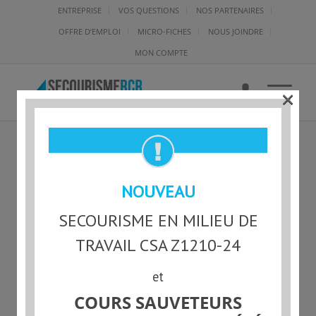
ENTREPRISE
VOS QUESTIONS
NOS PARTENAIRES
OFFRE D’EMPLOI
MICRO-FICHES
NOUS JOINDRE
MON COMPTE
×
HÉROS-EN-30—LOGO
NOUVEAU
SECOURISME EN MILIEU DE
TRAVAIL CSA Z1210-24
et
COURS SAUVETEURS