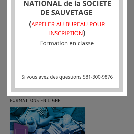
NATIONAL de la SOCIÉTÉ
Partager cette publication
DE SAUVETAGE
(
APPELER AU BUREAU POUR
)
INSCRIPTION
Formation en classe
Si vous avez des questions 581-300-9876
FORMATIONS EN LIGNE