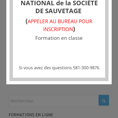
NATIONAL de la SOCIÉTÉ
DE SAUVETAGE
(
APPELER AU BUREAU POUR
)
INSCRIPTION
Partager cette publication
Formation en classe
Si vous avez des questions 581-300-9876
FORMATIONS EN LIGNE