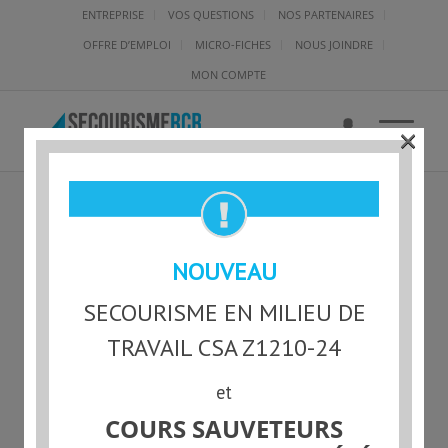
ENTREPRISE
VOS QUESTIONS
NOS PARTENAIRES
OFFRE D’EMPLOI
MICRO-FICHES
NOUS JOINDRE
MON COMPTE
×
—PNGTREE—RED PLAY
NOUVEAU
BUTTON
SECOURISME EN MILIEU DE
CLIPART_8968161
TRAVAIL CSA Z1210-24
et
COURS SAUVETEURS