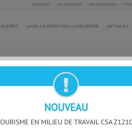
ENTREPRISE
VOS QUESTIONS
NOS PARTENAIRES
OFFR
QUÉBEC
LAVAL-LAURENTIDES-LANAUDIÈRE
GATINEAU
7-12M
NOUVEAU
OURISME EN MILIEU DE TRAVAIL CSA Z121