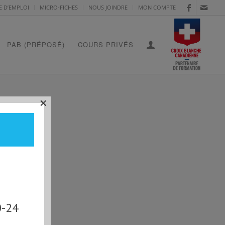
E D’EMPLOI
MICRO-FICHES
NOUS JOINDRE
MON COMPTE
PAB (PRÉPOSÉ)
COURS PRIVÉS
×
OIS
0-24