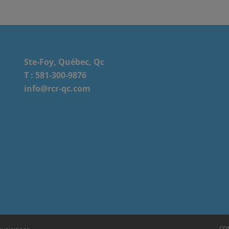
Ste-Foy, Québec, Qc
T :
581-300-9876
info@rcr-qc.com
CON