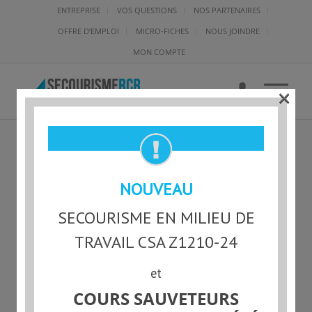
ENTREPRISE
VOS QUESTIONS
NOS PARTENAIRES
OFFRE D’EMPLOI
MICRO-FICHES
NOUS JOINDRE
MON COMPTE
×
IMAGE_PROCESSING202208
NOUVEAU
29568-D4TK9P
SECOURISME EN MILIEU DE
TRAVAIL CSA Z1210-24
et
COURS SAUVETEURS