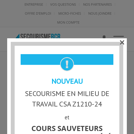
ENTREPRISE
VOS QUESTIONS
NOS PARTENAIRES
OFFRE D’EMPLOI
MICRO-FICHES
NOUS JOINDRE
MON COMPTE
×
BANDEAU-FORMATION-
NOUVEAU
VHR
SECOURISME EN MILIEU DE
TRAVAIL CSA Z1210-24
et
COURS SAUVETEURS