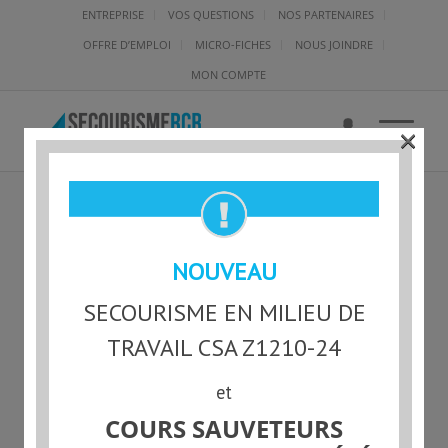
ENTREPRISE
VOS QUESTIONS
NOS PARTENAIRES
OFFRE D’EMPLOI
MICRO-FICHES
NOUS JOINDRE
MON COMPTE
×
RCR-POSITION
NOUVEAU
SECOURISME EN MILIEU DE
TRAVAIL CSA Z1210-24
et
COURS SAUVETEURS