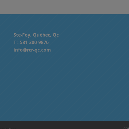
Ste-Foy, Québec, Qc
T :
581-300-9876
info@rcr-qc.com
CON