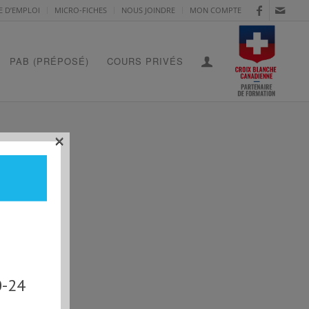
E D’EMPLOI
MICRO-FICHES
NOUS JOINDRE
MON COMPTE
PAB (PRÉPOSÉ)
COURS PRIVÉS
×
0-24