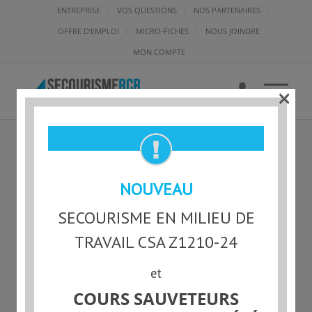
ENTREPRISE
VOS QUESTIONS
NOS PARTENAIRES
OFFRE D’EMPLOI
MICRO-FICHES
NOUS JOINDRE
MON COMPTE
×
SECARTER-OU-
NOUVEAU
SECARTILLER
SECOURISME EN MILIEU DE
TRAVAIL CSA Z1210-24
et
COURS SAUVETEURS