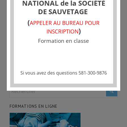
NATIONAL de la SOCIÉTÉ
DE SAUVETAGE
Partager cette publication
(
APPELER AU BUREAU POUR
)
INSCRIPTION
Formation en classe
Si vous avez des questions 581-300-9876
FORMATIONS EN LIGNE