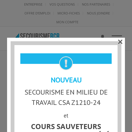
ENTREPRISE
VOS QUESTIONS
NOS PARTENAIRES
OFFRE D’EMPLOI
MICRO-FICHES
NOUS JOINDRE
MON COMPTE
×
31 OCT. 2025, 10_44_06
NOUVEAU
SECOURISME EN MILIEU DE
TRAVAIL CSA Z1210-24
et
COURS SAUVETEURS