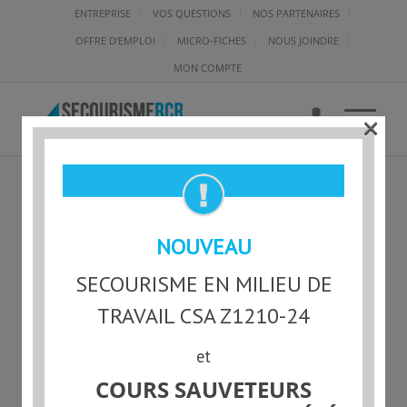
ENTREPRISE
VOS QUESTIONS
NOS PARTENAIRES
OFFRE D’EMPLOI
MICRO-FICHES
NOUS JOINDRE
MON COMPTE
×
CABINET CHAUFFANT
NOUVEAU
SECOURISME EN MILIEU DE
TRAVAIL CSA Z1210-24
et
COURS SAUVETEURS