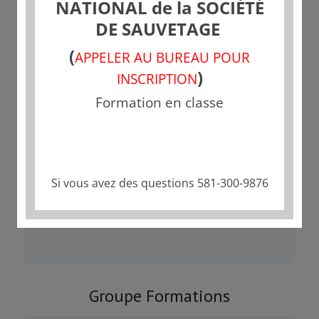
NATIONAL de la SOCIÉTÉ
Statut actuel
DE SAUVETAGE
(
NON-INSCRIT
APPELER AU BUREAU POUR
)
INSCRIPTION
Formation en classe
Tarif
Fermé
Si vous avez des questions 581-300-9876
Commencer
Ce groupe est actuellement fermé
Groupe Formations