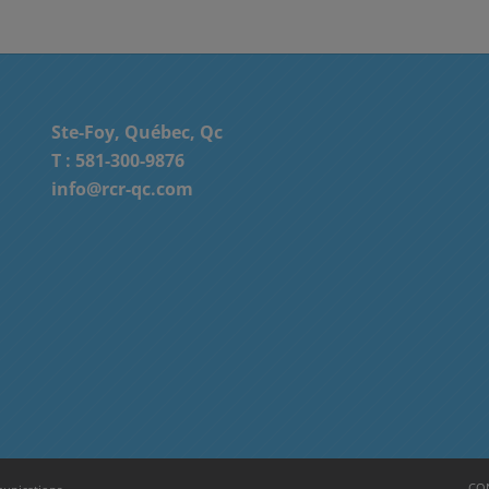
Ste-Foy, Québec, Qc
T :
581-300-9876
info@rcr-qc.com
CON