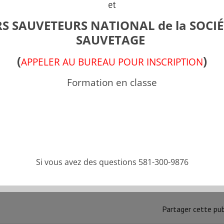
Groupe Formations
et
S SAUVETEURS NATIONAL de la SOCIÉ
SAUVETAGE
Anaphylaxie
(
)
APPELER AU BUREAU POUR INSCRIPTION
FORMATION PROGRESSION
Formation en classe
Bloc 1
FORMATION PROGRESSION
Bloc 2
Si vous avez des questions 581-300-9876
FORMATION PROGRESSION
Partager cette pub