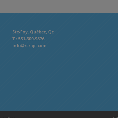
Ste-Foy, Québec, Qc
T :
581-300-9876
info@rcr-qc.com
CON