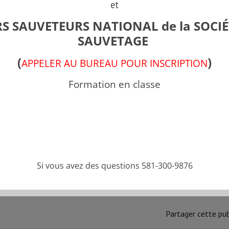
Groupe Formations
et
S SAUVETEURS NATIONAL de la SOCIÉ
SAUVETAGE
Anaphylaxie
(
)
APPELER AU BUREAU POUR INSCRIPTION
FORMATION PROGRESSION
Formation en classe
Bloc 1
FORMATION PROGRESSION
Bloc 2
Si vous avez des questions 581-300-9876
FORMATION PROGRESSION
Partager cette pub