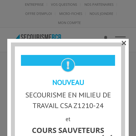
ENTREPRISE
VOS QUESTIONS
NOS PARTENAIRES
OFFRE D’EMPLOI
MICRO-FICHES
NOUS JOINDRE
MON COMPTE
×
SU-L-100393 – WISSAM
NOUVEAU
LACHHEB
SECOURISME EN MILIEU DE
TRAVAIL CSA Z1210-24
et
Statut actuel
COURS SAUVETEURS
NON-INSCRIT