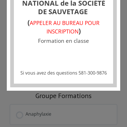
NATIONAL de la SOCIÉTÉ
DE SAUVETAGE
Tarif
(
APPELER AU BUREAU POUR
Fermé
)
INSCRIPTION
Formation en classe
Commencer
Ce groupe est actuellement fermé
Si vous avez des questions 581-300-9876
Groupe Formations
Anaphylaxie