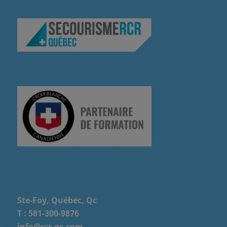
Ste-Foy, Québec, Qc
T :
581-300-9876
info@rcr-qc.com