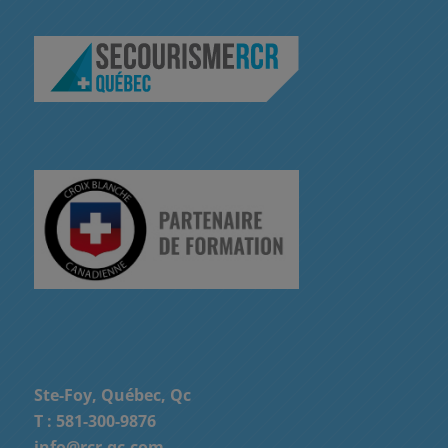
Ste-Foy, Québec, Qc
T :
581-300-9876
info@rcr-qc.com