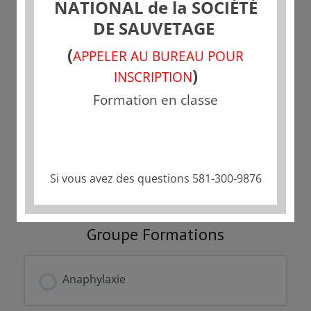
NATIONAL de la SOCIÉTÉ
DE SAUVETAGE
Tarif
(
APPELER AU BUREAU POUR
Fermé
)
INSCRIPTION
Formation en classe
Commencer
Ce groupe est actuellement fermé
Si vous avez des questions 581-300-9876
Groupe Formations
Anaphylaxie