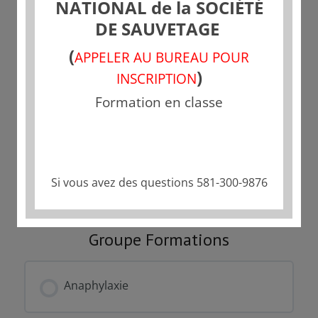
NATIONAL de la SOCIÉTÉ
DE SAUVETAGE
Tarif
(
APPELER AU BUREAU POUR
Fermé
)
INSCRIPTION
Formation en classe
Commencer
Ce groupe est actuellement fermé
Si vous avez des questions 581-300-9876
Groupe Formations
Anaphylaxie