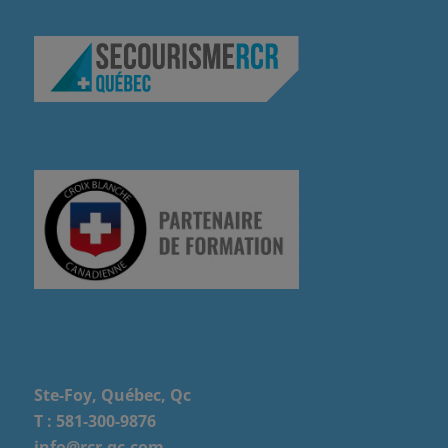
Ste-Foy, Québec, Qc
T :
581-300-9876
info@rcr-qc.com