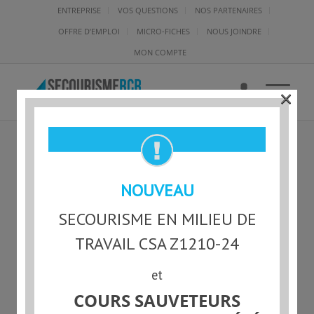
ENTREPRISE
VOS QUESTIONS
NOS PARTENAIRES
OFFRE D’EMPLOI
MICRO-FICHES
NOUS JOINDRE
MON COMPTE
×
SMG-L-99123 – ELISA
NOUVEAU
CRISTINA RIVERA
SECOURISME EN MILIEU DE
TRAVAIL CSA Z1210-24
et
Statut actuel
COURS SAUVETEURS
NON-INSCRIT