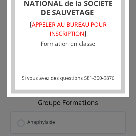
NATIONAL de la SOCIÉTÉ
DE SAUVETAGE
Tarif
(
APPELER AU BUREAU POUR
Fermé
)
INSCRIPTION
Formation en classe
Commencer
Ce groupe est actuellement fermé
Si vous avez des questions 581-300-9876
Groupe Formations
Anaphylaxie