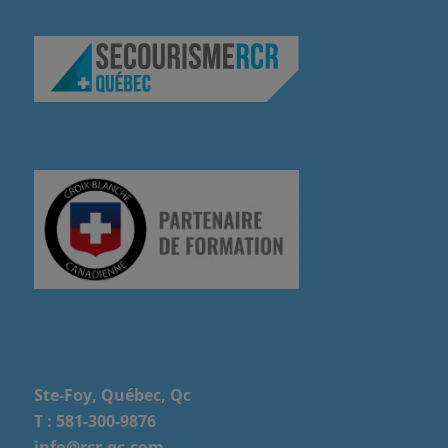
Ste-Foy, Québec, Qc
T :
581-300-9876
info@rcr-qc.com