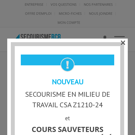
ENTREPRISE
VOS QUESTIONS
NOS PARTENAIRES
OFFRE D’EMPLOI
MICRO-FICHES
NOUS JOINDRE
MON COMPTE
×
SMG-L-100861 – OCEANE
NOUVEAU
ROBERGE THERRIEN
SECOURISME EN MILIEU DE
TRAVAIL CSA Z1210-24
et
Statut actuel
COURS SAUVETEURS
NON-INSCRIT