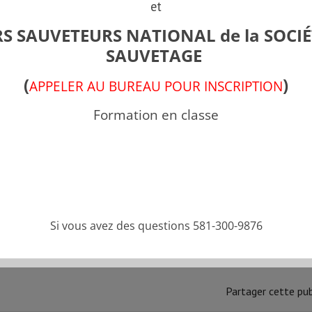
Groupe Formations
et
S SAUVETEURS NATIONAL de la SOCIÉ
SAUVETAGE
Anaphylaxie
(
)
APPELER AU BUREAU POUR INSCRIPTION
FORMATION PROGRESSION
Formation en classe
Bloc 1
FORMATION PROGRESSION
Bloc 2
Si vous avez des questions 581-300-9876
FORMATION PROGRESSION
Partager cette pub