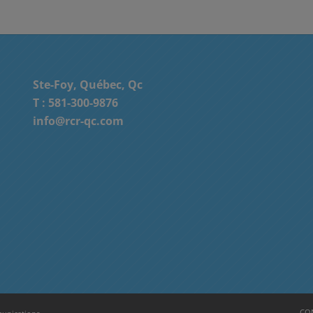
Ste-Foy, Québec, Qc
T :
581-300-9876
info@rcr-qc.com
CON