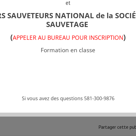
Groupe Formations
et
S SAUVETEURS NATIONAL de la SOCIÉ
SAUVETAGE
Anaphylaxie
(
)
APPELER AU BUREAU POUR INSCRIPTION
FORMATION PROGRESSION
Formation en classe
Bloc 1
FORMATION PROGRESSION
Bloc 2
Si vous avez des questions 581-300-9876
FORMATION PROGRESSION
Partager cette pub