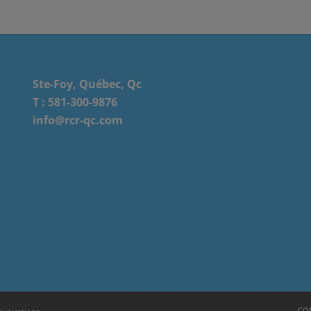
Ste-Foy, Québec, Qc
T :
581-300-9876
info@rcr-qc.com
CON