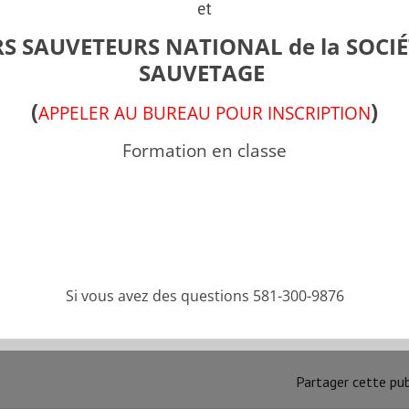
Groupe Formations
et
S SAUVETEURS NATIONAL de la SOCIÉ
SAUVETAGE
Anaphylaxie
(
)
APPELER AU BUREAU POUR INSCRIPTION
FORMATION PROGRESSION
Formation en classe
Bloc 1
FORMATION PROGRESSION
Bloc 2
Si vous avez des questions 581-300-9876
FORMATION PROGRESSION
Partager cette pub