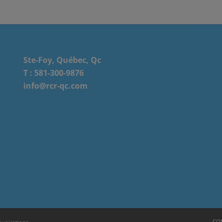
Ste-Foy, Québec, Qc
T :
581-300-9876
info@rcr-qc.com
CON