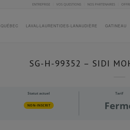
ENTREPRISE
VOS QUESTIONS
NOS PARTENAIRES
OFFR
QUÉBEC
LAVAL-LAURENTIDES-LANAUDIÈRE
GATINEAU
SG-H-99352 – SIDI 
Statut actuel
Tarif
Ferm
NON-INSCRIT