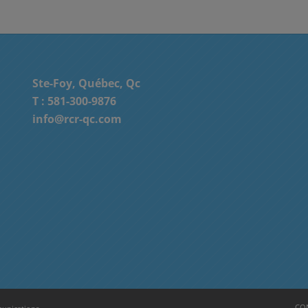
Ste-Foy, Québec, Qc
T :
581-300-9876
info@rcr-qc.com
CON