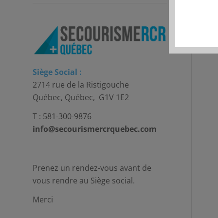
Siège Social :
2714 rue de la Ristigouche
Québec, Québec, G1V 1E2
T : 581-300-9876
info@secourismercrquebec.com
Prenez un rendez-vous avant de
vous rendre au Siège social.
Merci