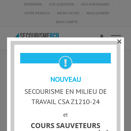
ENTREPRISE
VOS QUESTIONS
NOS PARTENAIRES
OFFRE D’EMPLOI
MICRO-FICHES
NOUS JOINDRE
MON COMPTE
×
RCR-L-59226 –
NOUVEAU
SCHRYBURT
SECOURISME EN MILIEU DE
TRAVAIL CSA Z1210-24
et
Statut actuel
COURS SAUVETEURS
NON-INSCRIT