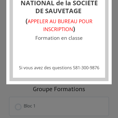
NATIONAL de la SOCIÉTÉ
DE SAUVETAGE
Tarif
(
APPELER AU BUREAU POUR
Fermé
)
INSCRIPTION
Formation en classe
Commencer
Ce groupe est actuellement fermé
Si vous avez des questions 581-300-9876
Groupe Formations
Bloc 1