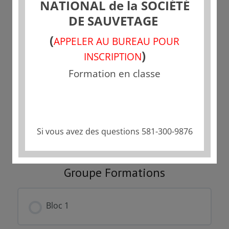
NATIONAL de la SOCIÉTÉ
DE SAUVETAGE
Tarif
(
APPELER AU BUREAU POUR
Fermé
)
INSCRIPTION
Formation en classe
Commencer
Ce groupe est actuellement fermé
Si vous avez des questions 581-300-9876
Groupe Formations
Bloc 1