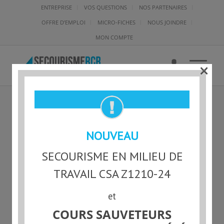
ENTREPRISE
VOS QUESTIONS
NOS PARTENAIRES
OFFRE D’EMPLOI
MICRO-FICHES
NOUS JOINDRE
MON COMPTE
×
RCR-L-59219 –
NOUVEAU
CHERCHEUR D’EMPLOI
SECOURISME EN MILIEU DE
TRAVAIL CSA Z1210-24
et
Statut actuel
COURS SAUVETEURS
NON-INSCRIT