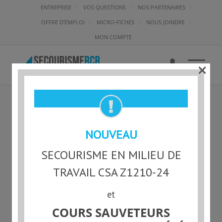
ENTREPRISE
VOS QUESTIONS
NOS PARTENAIRES
OFFRE D’EMPLOI
MICRO-FICHES
NOUS JOINDRE
MON COMPTE
×
RCR-L-100389 – RUBEN
NOUVEAU
KARAIAN
SECOURISME EN MILIEU DE
TRAVAIL CSA Z1210-24
et
Statut actuel
COURS SAUVETEURS
NON-INSCRIT