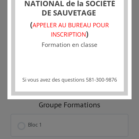
NATIONAL de la SOCIÉTÉ
DE SAUVETAGE
Tarif
(
APPELER AU BUREAU POUR
Fermé
)
INSCRIPTION
Formation en classe
Commencer
Ce groupe est actuellement fermé
Si vous avez des questions 581-300-9876
Groupe Formations
Bloc 1