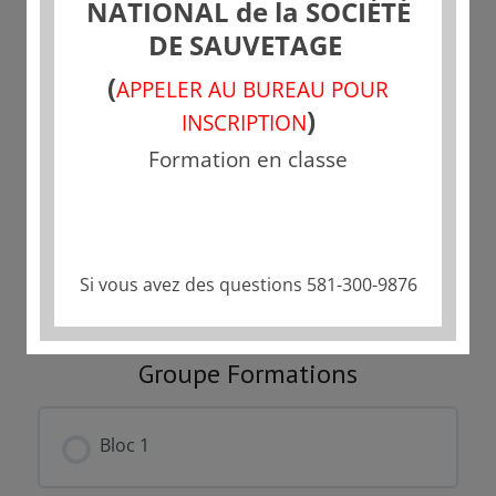
NATIONAL de la SOCIÉTÉ
DE SAUVETAGE
Tarif
(
APPELER AU BUREAU POUR
Fermé
)
INSCRIPTION
Formation en classe
Commencer
Ce groupe est actuellement fermé
Si vous avez des questions 581-300-9876
Groupe Formations
Bloc 1