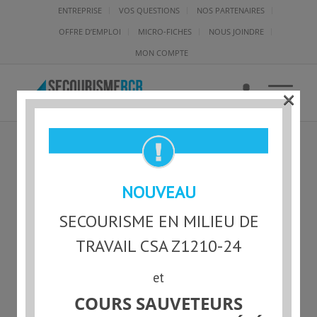
ENTREPRISE
VOS QUESTIONS
NOS PARTENAIRES
OFFRE D’EMPLOI
MICRO-FICHES
NOUS JOINDRE
MON COMPTE
×
RCR-L-100379 – MAXIME
NOUVEAU
GAGNON
SECOURISME EN MILIEU DE
TRAVAIL CSA Z1210-24
et
Statut actuel
COURS SAUVETEURS
NON-INSCRIT