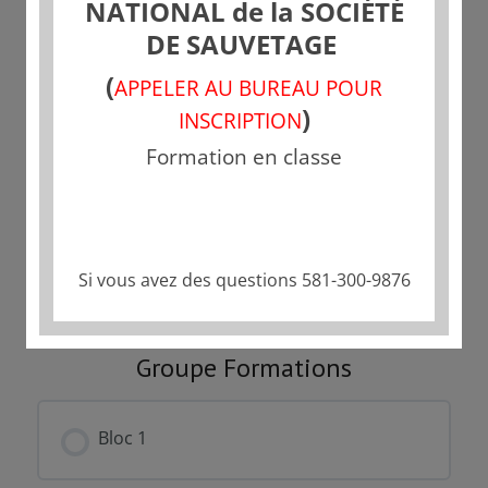
NATIONAL de la SOCIÉTÉ
DE SAUVETAGE
Tarif
(
APPELER AU BUREAU POUR
Fermé
)
INSCRIPTION
Formation en classe
Commencer
Ce groupe est actuellement fermé
Si vous avez des questions 581-300-9876
Groupe Formations
Bloc 1