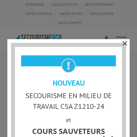
ENTREPRISE
VOS QUESTIONS
NOS PARTENAIRES
OFFRE D’EMPLOI
MICRO-FICHES
NOUS JOINDRE
MON COMPTE
×
ISS-L-59159 – SHIRLEY
NOUVEAU
MARTIAL
SECOURISME EN MILIEU DE
TRAVAIL CSA Z1210-24
et
Statut actuel
COURS SAUVETEURS
NON-INSCRIT