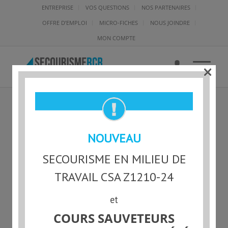
ENTREPRISE
VOS QUESTIONS
NOS PARTENAIRES
OFFRE D’EMPLOI
MICRO-FICHES
NOUS JOINDRE
MON COMPTE
×
PATINAGE CANDA-LOGO2
NOUVEAU
SECOURISME EN MILIEU DE
TRAVAIL CSA Z1210-24
et
COURS SAUVETEURS