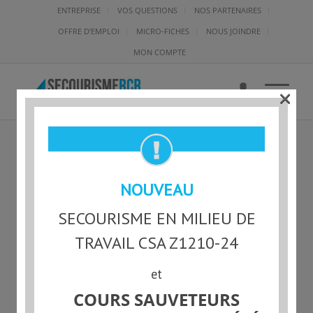
ENTREPRISE
VOS QUESTIONS
NOS PARTENAIRES
OFFRE D’EMPLOI
MICRO-FICHES
NOUS JOINDRE
MON COMPTE
×
ENP1
NOUVEAU
SECOURISME EN MILIEU DE
TRAVAIL CSA Z1210-24
et
COURS SAUVETEURS