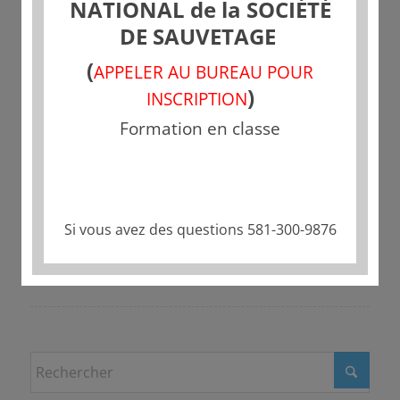
NATIONAL de la SOCIÉTÉ
DE SAUVETAGE
(
APPELER AU BUREAU POUR
)
INSCRIPTION
Formation en classe
Partager cette publication
Si vous avez des questions 581-300-9876