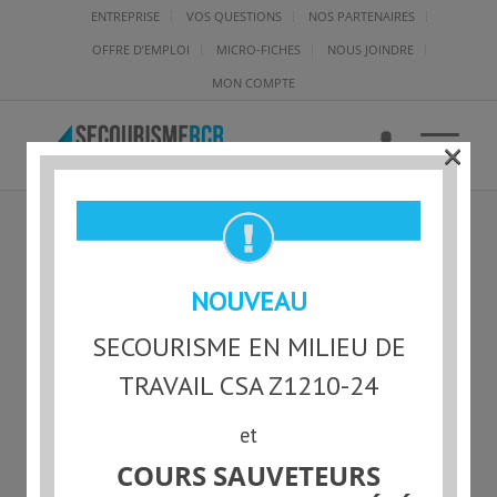
ENTREPRISE
VOS QUESTIONS
NOS PARTENAIRES
OFFRE D’EMPLOI
MICRO-FICHES
NOUS JOINDRE
MON COMPTE
×
NOM
NOUVEAU
SECOURISME EN MILIEU DE
TRAVAIL CSA Z1210-24
et
COURS SAUVETEURS