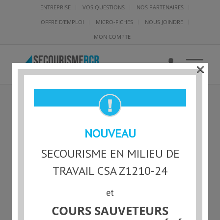
ENTREPRISE
VOS QUESTIONS
NOS PARTENAIRES
OFFRE D’EMPLOI
MICRO-FICHES
NOUS JOINDRE
MON COMPTE
×
MODULE4
NOUVEAU
SECOURISME EN MILIEU DE
TRAVAIL CSA Z1210-24
et
COURS SAUVETEURS