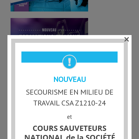
×
NOUVEAU
Mis en avant
SECOURISME EN MILIEU DE
PDSP
TRAVAIL CSA Z1210-24
26 janvier 2026 - 13 h 34 min
et
SOLUTION SALINE
18 août 2014 - 10 h 40 min
COURS SAUVETEURS
NATIONAL de la SOCIÉTÉ
LA MORT SUBITE DU NOURRISSON (SMSN)