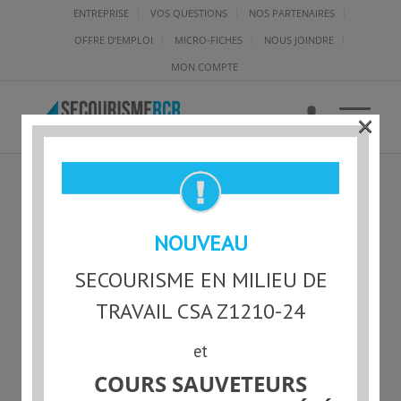
ENTREPRISE
VOS QUESTIONS
NOS PARTENAIRES
OFFRE D’EMPLOI
MICRO-FICHES
NOUS JOINDRE
MON COMPTE
×
NAITRE-GRANDIR-
NOUVEAU
ENFANT-SOIN-LAVER-
SECOURISME EN MILIEU DE
BAIN-DENT
TRAVAIL CSA Z1210-24
et
COURS SAUVETEURS