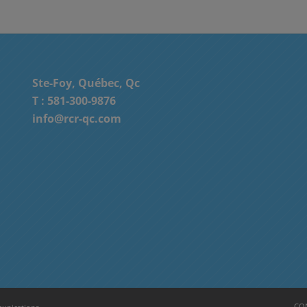
Ste-Foy, Québec, Qc
T :
581-300-9876
info@rcr-qc.com
CON