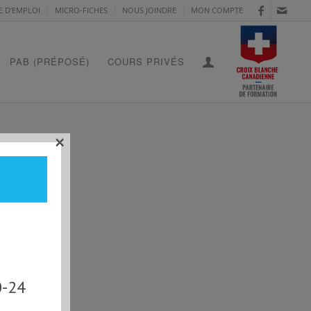
E D’EMPLOI
MICRO-FICHES
NOUS JOINDRE
MON COMPTE
PAB (PRÉPOSÉ)
COURS PRIVÉS
×
O 2
0-24