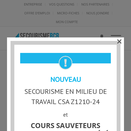
ENTREPRISE
VOS QUESTIONS
NOS PARTENAIRES
OFFRE D’EMPLOI
MICRO-FICHES
NOUS JOINDRE
MON COMPTE
×
SECOURISME-URGENCE-
NOUVEAU
RCRDEA-EN-LIGNE
SECOURISME EN MILIEU DE
TRAVAIL CSA Z1210-24
et
COURS SAUVETEURS