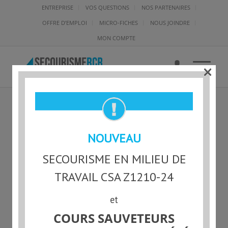
ENTREPRISE
VOS QUESTIONS
NOS PARTENAIRES
OFFRE D’EMPLOI
MICRO-FICHES
NOUS JOINDRE
MON COMPTE
×
IMAGES (1)
NOUVEAU
SECOURISME EN MILIEU DE
TRAVAIL CSA Z1210-24
et
COURS SAUVETEURS