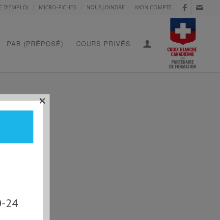
E D’EMPLOI
MICRO-FICHES
NOUS JOINDRE
MON COMPTE
PAB (PRÉPOSÉ)
COURS PRIVÉS
×
0-24