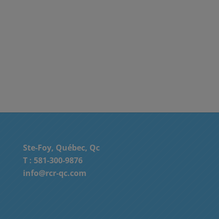
Ste-Foy, Québec, Qc
T :
581-300-9876
info@rcr-qc.com