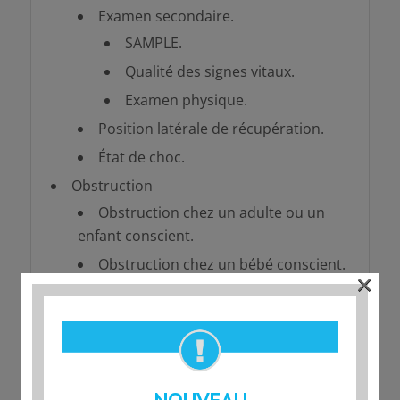
Examen secondaire.
SAMPLE.
Qualité des signes vitaux.
Examen physique.
Position latérale de récupération.
État de choc.
Obstruction
Obstruction chez un adulte ou un
enfant conscient.
Obstruction chez un bébé conscient.
×
Urgences circulatoires
Angine / Crise cardiaque.
Accident vasculaire cérébral (AVC).
Hémorragie grave.