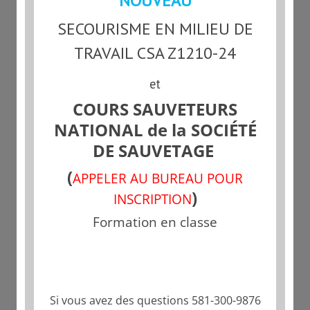
NOUVEAU
RCR et DEA
RCR – adulte, enfant, bébé.
SECOURISME EN MILIEU DE
DEA (Défibrillateur Externe
TRAVAIL CSA Z1210-24
Automatisé).
et
Urgences respiratoires
COURS SAUVETEURS
Asthme.
NATIONAL de la SOCIÉTÉ
Réactions Allergiques et Anaphylaxie.
DE SAUVETAGE
Soins des plaies
(
Plaies par perforation.
APPELER AU BUREAU POUR
)
Objets empalés.
INSCRIPTION
Saignement de nez.
Formation en classe
Dent brisée.
Blessures aux yeux.
Infection.
Si vous avez des questions 581-300-9876
Amputation.