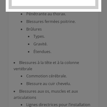
Écrasement.
Pénétrante au thorax.
Blessures fermées poitrine.
Brûlures
Types.
Gravité.
Étendues.
Blessures à la tête et à la colonne
vertébrale
Commotion cérébrale.
Blessure au cuir chevelu.
Blessures aux os, muscles et aux
articulations
Lignes directrices pour l’installation