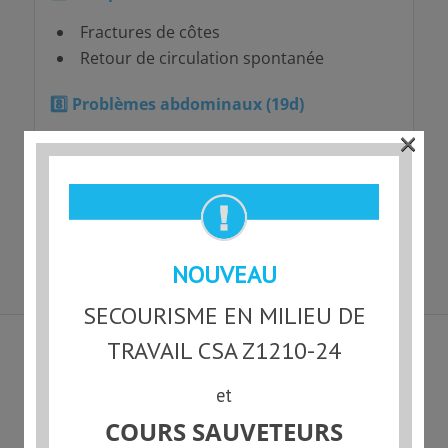
Fractures de côtes
Retour de circulation spontanée
8️
⃣ Problèmes abdominaux (19d)
×
Douleur abdominale aiguë
Appendicite suspectée
Occlusion
9️
⃣ Noyade (20d)
NOUVEAU
SECOURISME EN MILIEU DE
TRAVAIL CSA Z1210-24
Produits similaires
et
COURS SAUVETEURS