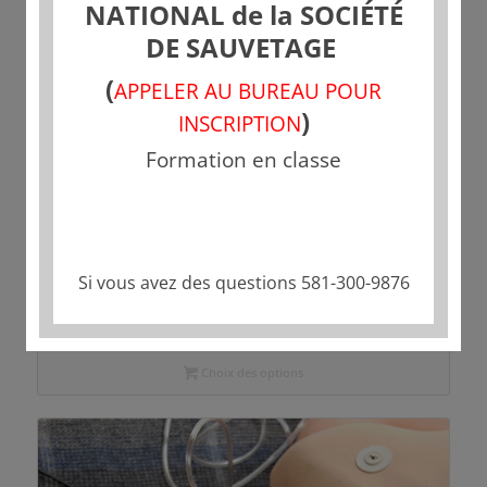
NATIONAL de la SOCIÉTÉ
DE SAUVETAGE
(
APPELER AU BUREAU POUR
)
INSCRIPTION
Formation en classe
RCR – Évaluation des Techniques
Si vous avez des questions 581-300-9876
70,45
$
Choix des options